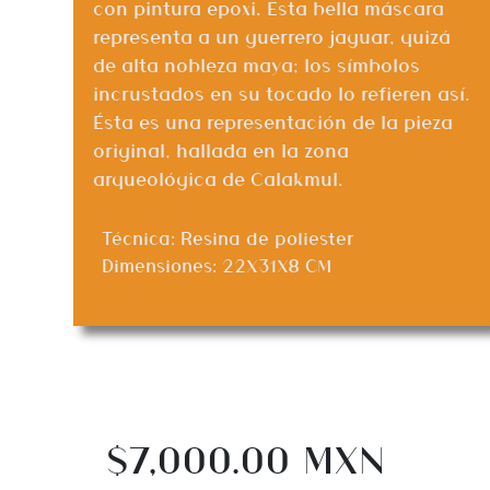
con pintura epoxi. Esta bella máscara
representa a un guerrero jaguar, quizá
de alta nobleza maya; los símbolos
incrustados en su tocado lo refieren así.
Ésta es una representación de la pieza
original, hallada en la zona
arqueológica de Calakmul.
Técnica: Resina de poliester
Dimensiones: 22X31X8 CM
$7,000.00 MXN