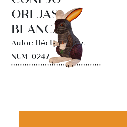
OREJAS
BLANCAS
Autor: Héctor López.
NUM-0247