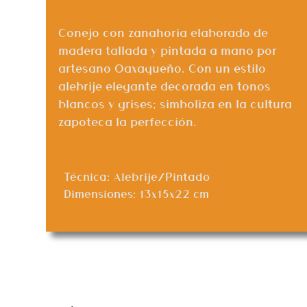
Conejo con zanahoria elaborado de
madera tallada y pintada a mano por
artesano Oaxaqueño. Con un estilo
alebrije elegante decorada en tonos
blancos y grises; simboliza en la cultura
zapoteca la perfección.
Técnica: Alebrije/Pintado
Dimensiones: 13x15x22 cm