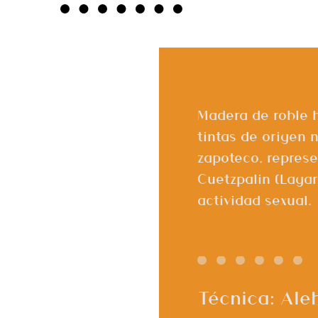
Madera de roble 
tintas de origen 
zapoteco, represe
Cuetzpalin (Lagar
actividad sexual.
Técnica: Ale