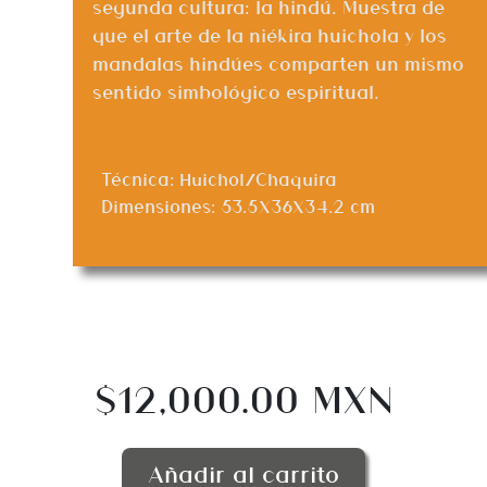
segunda cultura: la hindú. Muestra de
que el arte de la niékira huichola y los
mandalas hindúes comparten un mismo
sentido simbológico espiritual.
Técnica: Huichol/Chaquira
Dimensiones: 53.5X36X34.2 cm
$12,000.00 MXN
Añadir al carrito