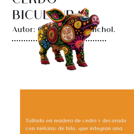
BICULTURAL
Autor: Comunidad Huichol.
Tallado en madera de cedro y decorado
con niékiras de hilo, que integran una