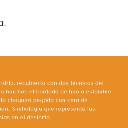
a.
vidrio, recubierta con dos técnicas del
 o huichol: el bordado de hilo o estambre
 la chaquira pegada con cera de
ri. Simbología que representa las
as en el desierto.