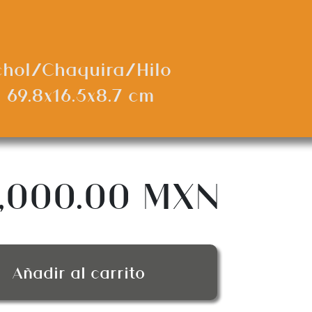
chol/Chaquira/Hilo
 69.8x16.5x8.7 cm
,000.00 MXN
Añadir al carrito