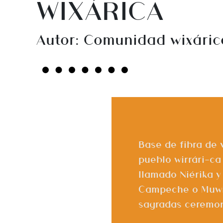
WIXÁRICA
Autor: Comunidad wixáric
Base de fibra de 
pueblo wirrári-ca
llamado Niérika y
Campeche o Muwie
sagradas ceremoni